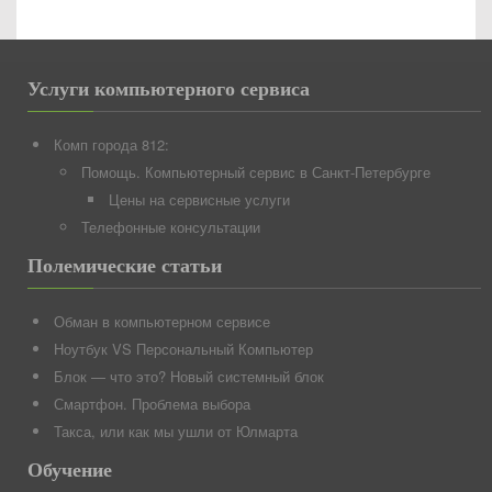
Услуги компьютерного сервиса
Комп города 812:
Помощь. Компьютерный сервис в Санкт-Петербурге
Цены на сервисные услуги
Телефонные консультации
Полемические статьи
Обман в компьютерном сервисе
Ноутбук VS Персональный Компьютер
Блок — что это? Новый системный блок
Смартфон. Проблема выбора
Такса, или как мы ушли от Юлмарта
Обучение