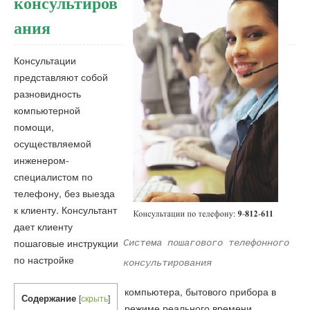
консультиров
ания
Консультации
представляют собой
разновидность
компьютерной
помощи,
осуществляемой
инженером-
специалистом по
телефону, без выезда
к клиенту. Консультант
дает клиенту
пошаговые инструкции
Система пошагового телефонного
по настройке
консультирования
компьютера, бытового прибора в
Содержание
[
скрыть
]
режиме реального времени.