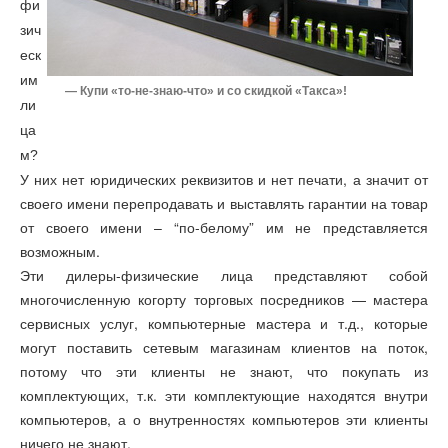
фи
зич
еск
им
— Купи «то-не-знаю-что» и со скидкой «Такса»!
ли
ца
м?
У них нет юридических реквизитов и нет печати, а значит от
своего имени перепродавать и выставлять гарантии на товар
от своего имени – “по-белому” им не представляется
возможным.
Эти дилеры-физические лица представляют собой
многочисленную когорту торговых посредников — мастера
сервисных услуг, компьютерные мастера и т.д., которые
могут поставить сетевым магазинам клиентов на поток,
потому что эти клиенты не знают, что покупать из
комплектующих, т.к. эти комплектующие находятся внутри
компьютеров, а о внутренностях компьютеров эти клиенты
ничего не знают.