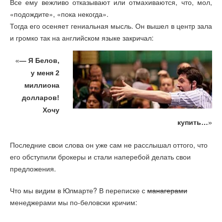
Все ему вежливо отказывают или отмахиваются, что, мол,
«подождите», «пока некогда».
Тогда его осеняет гениальная мысль. Он вышел в центр зала
и громко так на английском языке закричал:
«
— Я Белов,
у меня 2
миллиона
долларов!
Хочу
купить…
»
Последние свои слова он уже сам не расслышал оттого, что
его обступили брокеры и стали наперебой делать свои
предложения.
Что мы видим в Юлмарте? В переписке с
манагерами
менеджерами мы по-беловски кричим: