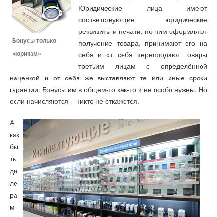
Юридические лица имеют
соответствующие юридические
реквизиты и печати, по ним оформляют
Бонусы только
получение товара, принимают его на
себя и от себя перепродают товары
«юрикам»
третьим лицам с определённой
наценкой и от себя же выставляют те или иные сроки
гарантии. Бонусы им в общем-то как-то и не особо нужны. Но
если начисляются – никто не откажется.
А
как
бы
ть
ди
ле
ра
м –